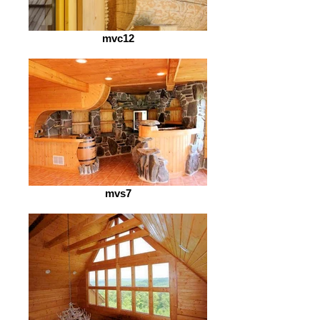
mvc12
mvs7