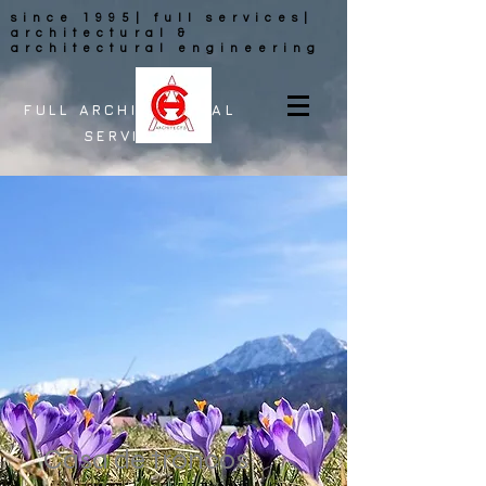
since 1995| full services|
architectural &
architectural engineering
FULL ARCHITECTURAL
SERVICES
Casa de troncos