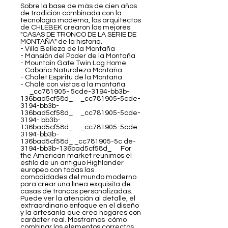
Sobre la base de más de cien años
de tradición combinada con la
tecnología moderna, los arquitectos
de CHLEBEK crearon las mejores
"CASAS DE TRONCO DE LA SERIE DE
MONTAÑA" de la historia.
- Villa Belleza de la Montaña
- Mansión del Poder de la Montaña
- Mountain Gate Twin Log Home
- Cabaña Naturaleza Montaña
- Chalet Espíritu de la Montaña
- Chalé con vistas a la montaña
_cc781905- 5cde-3194-bb3b-
136bad5cf58d_ _cc781905-5cde-
3194-bb3b-
136bad5cf58d_ _cc781905-5cde-
3194- bb3b-
136bad5cf58d_ _cc781905-5cde-
3194-bb3b-
136bad5cf58d_ _cc781905-5c de-
3194-bb3b-136bad5cf58d_ For
the American market reunimos el
estilo de un antiguo Highlander
europeo con todas las
comodidades del mundo moderno
para crear una línea exquisita de
casas de troncos personalizadas.
Puede ver la atención al detalle, el
extraordinario enfoque en el diseño
y la artesanía que crea hogares con
carácter real. Mostramos cómo
combinar los elementos correctos