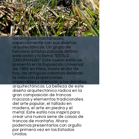
de Tatra
En el corazón de Europa se
encuentran las montañas Tatra. A
fines del siglo XIX, el mundo artístico
quedó fascinado con la cultura de
los antiguos montañeses,
especialmente con sus diseños
arquitectónicos. Un grupo de
famosos artistas polacos definió
este estilo y lo llamó “ESTILO
ZAKOPIANSKI”. Este nuevo estilo se
presentó en la Exposición Universal
de 1900 en París. Hasta el día de
hoy, las antiguas cabañas deleitan
la vista con proporciones
impecables y atención a los detalles
arquitectónicos. La belleza de este
diseño arquitectónico radica en la
gran composición de troncos
macizos y elementos tradicionales
del arte popular, el tallado en
madera, el arte en piedra y el
metal. Este estilo nos inspiró para
crear una nueva serie de casas de
troncos de montaña. Ahora
podemos presentarlos con orgullo
por primera vez en los Estados
Unidos.